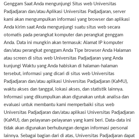
Genggam Saat Anda mengunjungi Situs web Universitas
Padjadjaran dan/atau Aplikasi Universitas Padjadjaran, server
kami akan mengumpulkan informasi yang browser dan aplikasi
Anda kirim saat Anda mengunjungi suatu situs web secara
otomatis pada perangkat komputer dan perangkat genggam
Anda. Data ini mungkin akan termasuk: Alamat IP komputer
dan/atau perangkat genggam Anda Tipe browser Anda Halaman
atau screen di situs web Universitas Padjadjaran yang Anda
kunjungi Waktu yang Anda habiskan di halaman-halaman
tersebut, informasi yang dicari di situs web Universitas
Padjadjaran dan/atau aplikasi Universitas Padjadjaran (KaMU),
waktu akses dan tanggal, lokasi akses, dan statistik lainnya.
Informasi yang dikumpulkan akan digunakan untuk analisa dan
evaluasi untuk membantu kami memperbaiki situs web
Universitas Padjadjaran dan/atau aplikasi Universitas Padjadjaran
(KaMU), dan pelayanan-pelayanan yang kami beri. Data-data ini
tidak akan digunakan berhubungan dengan informasi personal
lainnya. Sebagai bagian dari di atas, Universitas Padjadjaran dapat