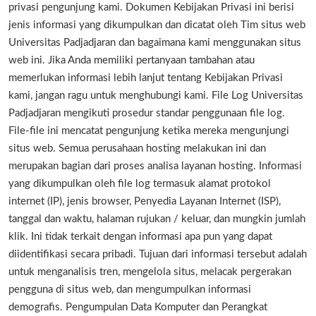
privasi pengunjung kami. Dokumen Kebijakan Privasi ini berisi
jenis informasi yang dikumpulkan dan dicatat oleh Tim situs web
Universitas Padjadjaran dan bagaimana kami menggunakan situs
web ini. Jika Anda memiliki pertanyaan tambahan atau
memerlukan informasi lebih lanjut tentang Kebijakan Privasi
kami, jangan ragu untuk menghubungi kami. File Log Universitas
Padjadjaran mengikuti prosedur standar penggunaan file log.
File-file ini mencatat pengunjung ketika mereka mengunjungi
situs web. Semua perusahaan hosting melakukan ini dan
merupakan bagian dari proses analisa layanan hosting. Informasi
yang dikumpulkan oleh file log termasuk alamat protokol
internet (IP), jenis browser, Penyedia Layanan Internet (ISP),
tanggal dan waktu, halaman rujukan / keluar, dan mungkin jumlah
klik. Ini tidak terkait dengan informasi apa pun yang dapat
diidentifikasi secara pribadi. Tujuan dari informasi tersebut adalah
untuk menganalisis tren, mengelola situs, melacak pergerakan
pengguna di situs web, dan mengumpulkan informasi
demografis. Pengumpulan Data Komputer dan Perangkat