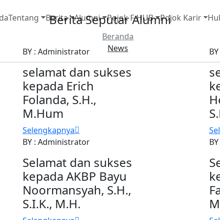
Berita Seputar Alumni
da
Tentang
Berita
Alumni
Pojok F-HUB
Pojok Karir
Hu
Beranda
News
BY : Administrator
BY
selamat dan sukses
s
kepada Erich
k
Folanda, S.H.,
H
M.Hum
S.
Selengkapnya
Se
BY : Administrator
BY
Selamat dan sukses
S
kepada AKBP Bayu
k
Noormansyah, S.H.,
Fa
S.I.K., M.H.
M