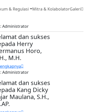
kum & Regulasi
Mitra & Kolabolator
Galeri
 : Administrator
elamat dan sukses
epada Herry
ermanus Horo,
H., M.H.
lengkapnya
 : Administrator
elamat dan sukses
epada Kang Dicky
jar Maulana, S.H.,
.AP.