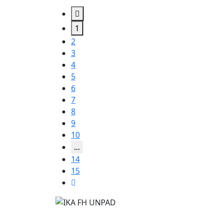
1
2
3
4
5
6
7
8
9
10
...
14
15
Bersama membangun solidaritas antar